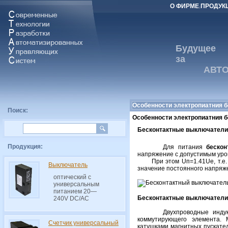
О ФИРМЕ
ПРОДУК
|
Будущее
за
АВТОМ
Особенности электропиатния 
Поиск:
Особенности электропиатния 
Бесконтактные выключатели 
Продукция:
Для питания
бескон
напряжение с допустимым уро
При этом Uп=1.41Ue, т.е. е
Выключатель
значение постоянного напряже
оптический с
универсальным
питанием 20—
Бесконтактные выключатели 
240V DC/AC
Двухпроводные индук
коммутирующего элемента. 
Счетчик универсальный
катушками магнитных пускате