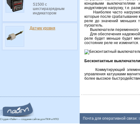
концевыми выключателями 
S1500 с
индуктивную нагрузку, т.е. р
шестиразрядным
Наиболее часто нагрузкой д
индикатором
которые после срабатывание м
реле до значений меньших то
пускатель.
Датчик уровня
Выключатели переменного ток
Для обеспечения надежной раб
реле будет меньше будет мен
состояние реле не изменится.
Бесконтактные выключатели 
Коммутирующий элемент - т
управления катушками магнит
более высокое быстродействи
Почта для оперативной связи:
Студия «Лайм» — создание сайтов для ПКФ и НПО