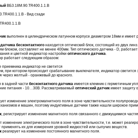
ный
ВБ3.18М.90.TR400.1.1.B
TR400.1.1.B
чик
выполнен в цилиндрическом латунном корпусе диаметром 18мм и имеет р
 датчика бесконтактного
находится оптический блок, состоящий из двух линз
 блоком, составляет не менее 400мм. Тип оптического датчика - D, работае
ания и цветной индикатор настройки
оптического датчика
.
ор работает следующим образом:
де приемника индикатор не светится
нем, при котором происходит срабатывание выключателя, индикатор светится
 через желтый - оранжевый до красного.
 в задней части
бесконтактного датчика
имеется клемник с герметичным упло
ние питания - 10…30В. Рассматриваемый
оптический датчик
имеет защиту от
рует изменение электромагнитного поля в зоне чувствительности полупрово
еханизмов и машин, поэтому индуктивные датчики также нашли широкое при
к
, регистрирует изменение магнитного поля связанного с движущимися част
ет изменение электрического поля в зоне чувствительности, т.е. может реаг
т применять их для измерения уровней жидкостей или сыпучих веществ.
к
реагирует на изменение постоянного магнитного поля.