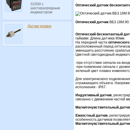
S1500 с
Оптический датчик бесконтакт
шестиразрядным
индикатором
Оптический датчик
ВБ3.18М.90.
Датчик уровня
Оптический бесконтактный дат
гайками. Длина датчика 90мм.
На передней части
оптического
расположенный перед оптическим
уменьшить расстояние срабатыв
Цветной светодиодный индикат
-при отсутствии сигнала на вхо
-при появлении сигнала с уров
зеленый цвет плавно изменяется
Для электрического подключения
отражающего объекта. Напряже
исполнения - IP67.
Индуктивный датчик
, регистри
связанно с движением частей м
Магниточувствительный датчи
Емкостный датчик
, регистриру
особенность датчиков позволяе
Магниточувствительный датчи