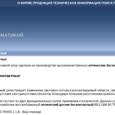
О ФИРМЕ
ПРОДУКЦИЯ
ТEХНИЧECКАЯ ИНФOРМAЦИЯ
ПOИCК
|
|
|
|
АТИКОЙ
тные
тные
сновной упор сделала на производство высококачественных
оптических беск
контактные
ный
, регистрирует изменение светового потока в контролируемой области, с
сутствия или присутствия объектов. Благодаря большим расстояниям сраба
к состоит из двух функциональных узлов, приемника и излучателя. Данные узл
м наиболее востребованный
оптический датчик бесконтактный
ВБ3.18М.90.TR