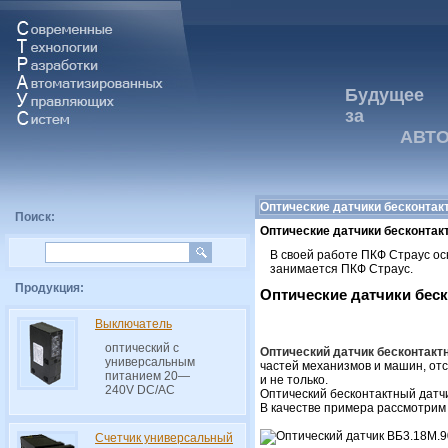
Будущее
за
АВТОМ
Оптические датчики бесконтак
Поиск:
Оптические датчики бесконтак
В своей работе ПКФ Страус о
занимается ПКФ Страус.
Продукция:
Оптические датчики бес
Выключатель
оптический с
Оптический датчик бесконтакт
универсальным
частей механизмов и машин, от
питанием 20—
и не только.
240V DC/AC
Оптический бесконтактный датчи
В качестве примера рассмотри
Счетчик универсальный