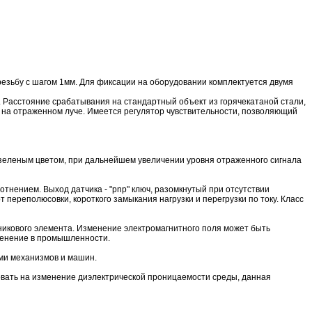
езьбу с шагом 1мм. Для фиксации на оборудовании комплектуется двумя
. Расстояние срабатывания на стандартный объект из горячекатаной стали,
т на отраженном луче. Имеется регулятор чувствительности, позволяющий
 зеленым цветом, при дальнейшем увеличении уровня отраженного сигнала
тнением. Выход датчика - "pnp" ключ, разомкнутый при отсутствии
 переполюсовки, короткого замыкания нагрузки и перегрузки по току. Класс
дникового элемента. Изменение электромагнитного поля может быть
менение в промышленности.
ями механизмов и машин.
ировать на изменение диэлектрической проницаемости среды, данная